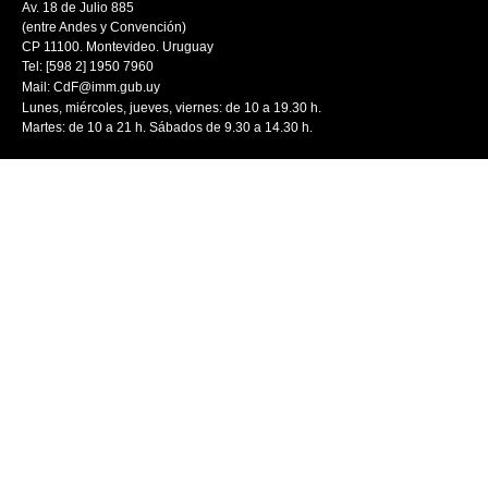
Av. 18 de Julio 885
(entre Andes y Convención)
CP 11100. Montevideo. Uruguay
Tel: [598 2] 1950 7960
Mail:
CdF@imm.gub.uy
Lunes, miércoles, jueves, viernes: de 10 a 19.30 h.
Martes: de 10 a 21 h. Sábados de 9.30 a 14.30 h.