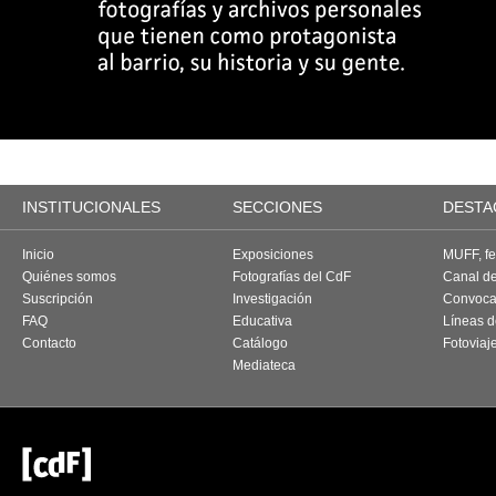
INSTITUCIONALES
SECCIONES
DESTA
Inicio
Exposiciones
MUFF, fes
Quiénes somos
Fotografías del CdF
Canal d
Suscripción
Investigación
Convoca
FAQ
Educativa
Líneas d
Contacto
Catálogo
Fotoviaj
Mediateca