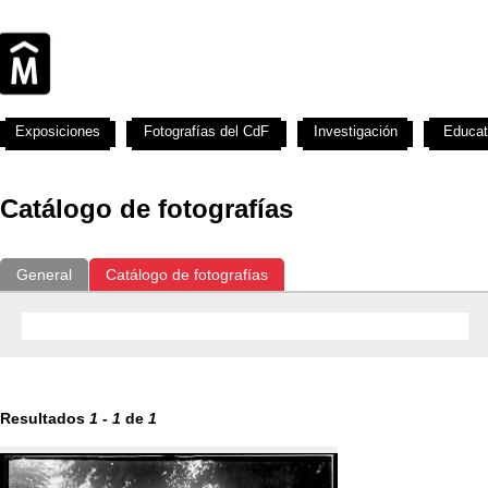
Exposiciones
Fotografías del CdF
Investigación
Educat
Catálogo de fotografías
General
Catálogo de fotografías
Resultados
1
-
1
de
1