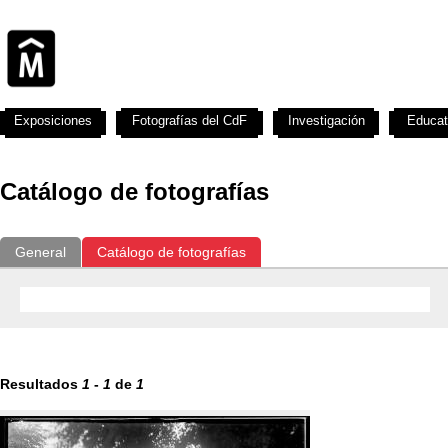
Exposiciones
Fotografías del CdF
Investigación
Educat
Catálogo de fotografías
General
Catálogo de fotografías
Resultados
1
-
1
de
1