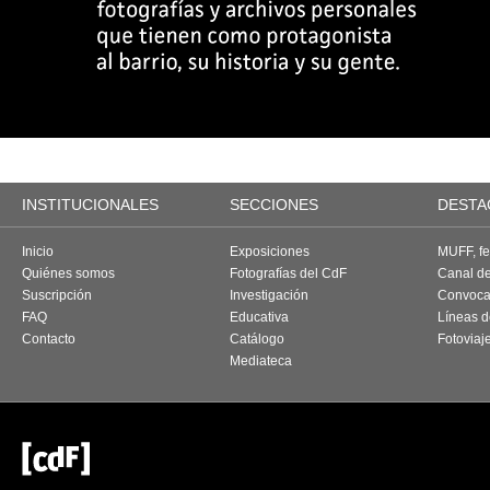
INSTITUCIONALES
SECCIONES
DESTA
Inicio
Exposiciones
MUFF, fes
Quiénes somos
Fotografías del CdF
Canal d
Suscripción
Investigación
Convoca
FAQ
Educativa
Líneas d
Contacto
Catálogo
Fotoviaj
Mediateca