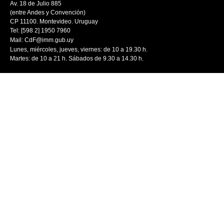
Av. 18 de Julio 885
(entre Andes y Convención)
CP 11100. Montevideo. Uruguay
Tel: [598 2] 1950 7960
Mail:
CdF@imm.gub.uy
Lunes, miércoles, jueves, viernes: de 10 a 19.30 h.
Martes: de 10 a 21 h. Sábados de 9.30 a 14.30 h.