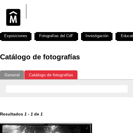
Exposiciones
Fotografías del CdF
Investigación
Educat
Catálogo de fotografías
General
Catálogo de fotografías
Resultados
1
-
1
de
1