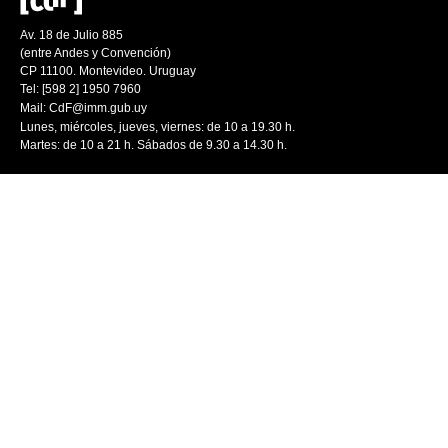
Av. 18 de Julio 885
(entre Andes y Convención)
CP 11100. Montevideo. Uruguay
Tel: [598 2] 1950 7960
Mail:
CdF@imm.gub.uy
Lunes, miércoles, jueves, viernes: de 10 a 19.30 h.
Martes: de 10 a 21 h. Sábados de 9.30 a 14.30 h.