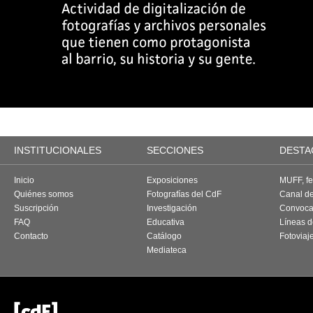
INSTITUCIONALES
SECCIONES
DESTA
Inicio
Exposiciones
MUFF, fes
Quiénes somos
Fotografías del CdF
Canal d
Suscripción
Investigación
Convoca
FAQ
Educativa
Líneas d
Contacto
Catálogo
Fotoviaj
Mediateca