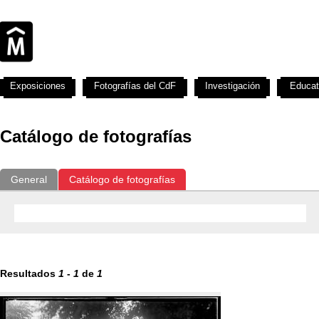
Exposiciones
Fotografías del CdF
Investigación
Educat
Catálogo de fotografías
General
Catálogo de fotografías
Resultados
1
-
1
de
1