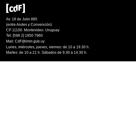
Av. 18 de Julio 885
(entre Andes y Convención)
CP 11100. Montevideo. Uruguay
Tel: [598 2] 1950 7960
Mail:
CdF@imm.gub.uy
Lunes, miércoles, jueves, viernes: de 10 a 19.30 h.
Martes: de 10 a 21 h. Sábados de 9.30 a 14.30 h.