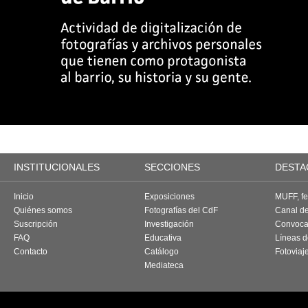
INSTITUCIONALES
SECCIONES
DESTA
Inicio
Exposiciones
MUFF, fes
Quiénes somos
Fotografías del CdF
Canal d
Suscripción
Investigación
Convoca
FAQ
Educativa
Líneas d
Contacto
Catálogo
Fotoviaj
Mediateca