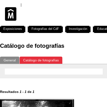
Exposiciones
Fotografías del CdF
Investigación
Educat
Catálogo de fotografías
General
Catálogo de fotografías
Resultados
1
-
1
de
1