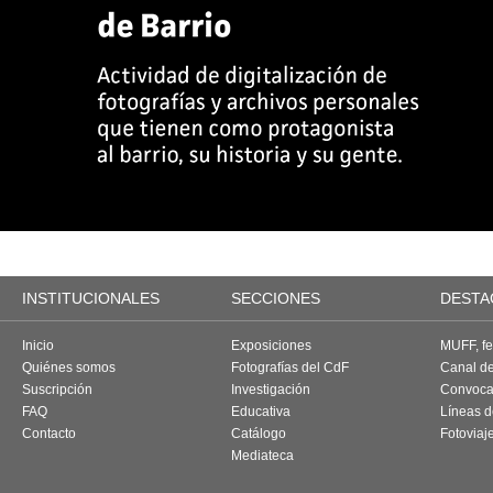
INSTITUCIONALES
SECCIONES
DESTA
Inicio
Exposiciones
MUFF, fes
Quiénes somos
Fotografías del CdF
Canal d
Suscripción
Investigación
Convoca
FAQ
Educativa
Líneas d
Contacto
Catálogo
Fotoviaj
Mediateca