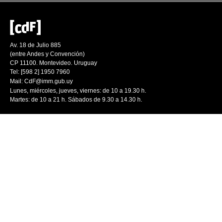
Av. 18 de Julio 885
(entre Andes y Convención)
CP 11100. Montevideo. Uruguay
Tel: [598 2] 1950 7960
Mail:
CdF@imm.gub.uy
Lunes, miércoles, jueves, viernes: de 10 a 19.30 h.
Martes: de 10 a 21 h. Sábados de 9.30 a 14.30 h.