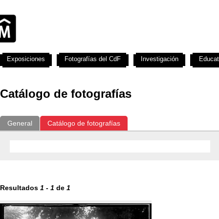
Exposiciones
Fotografías del CdF
Investigación
Educat
Catálogo de fotografías
General
Catálogo de fotografías
Resultados
1
-
1
de
1