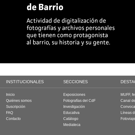
INSTITUCIONALES
SECCIONES
DESTA
Inicio
Exposiciones
MUFF, fes
Quiénes somos
Fotografías del CdF
Canal d
Suscripción
Investigación
Convoca
FAQ
Educativa
Líneas d
Contacto
Catálogo
Fotoviaj
Mediateca