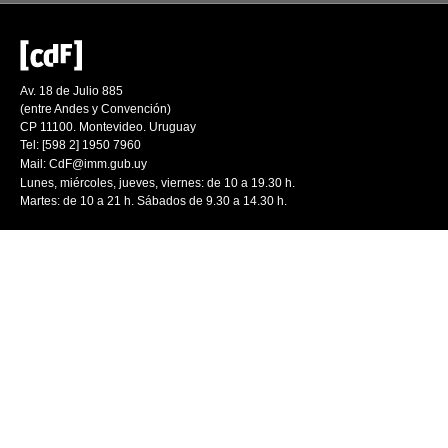
Av. 18 de Julio 885
(entre Andes y Convención)
CP 11100. Montevideo. Uruguay
Tel: [598 2] 1950 7960
Mail:
CdF@imm.gub.uy
Lunes, miércoles, jueves, viernes: de 10 a 19.30 h.
Martes: de 10 a 21 h. Sábados de 9.30 a 14.30 h.