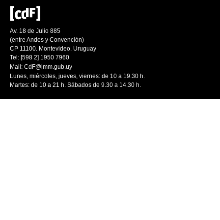
Av. 18 de Julio 885
(entre Andes y Convención)
CP 11100. Montevideo. Uruguay
Tel: [598 2] 1950 7960
Mail:
CdF@imm.gub.uy
Lunes, miércoles, jueves, viernes: de 10 a 19.30 h.
Martes: de 10 a 21 h. Sábados de 9.30 a 14.30 h.