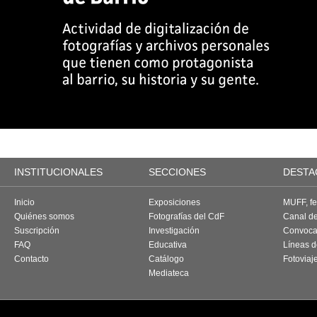
INSTITUCIONALES
SECCIONES
DESTA
Inicio
Exposiciones
MUFF, fes
Quiénes somos
Fotografías del CdF
Canal d
Suscripción
Investigación
Convoca
FAQ
Educativa
Líneas d
Contacto
Catálogo
Fotoviaj
Mediateca