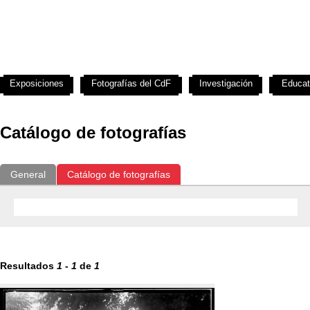
Exposiciones
Fotografías del CdF
Investigación
Educat
Catálogo de fotografías
General
Catálogo de fotografías
Resultados
1
-
1
de
1