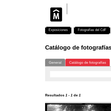
Exposiciones
Fotografías del CdF
Catálogo de fotografía
General
Catálogo de fotografías
Resultados
1
-
1
de
1