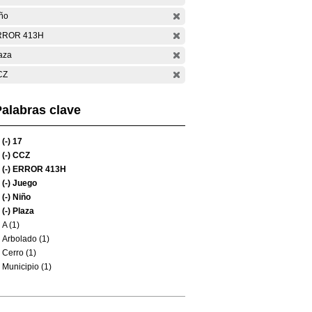
ño
RROR 413H
aza
CZ
alabras clave
(-)
17
(-)
CCZ
(-)
ERROR 413H
(-)
Juego
(-)
Niño
(-)
Plaza
A (1)
Arbolado (1)
Cerro (1)
Municipio (1)