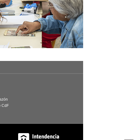
Razón
e CdF