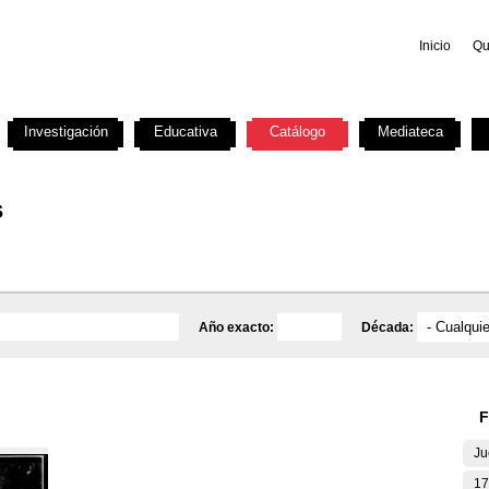
Inicio
Qu
Investigación
Educativa
Catálogo
Mediateca
s
Año exacto:
Década:
F
Ju
17