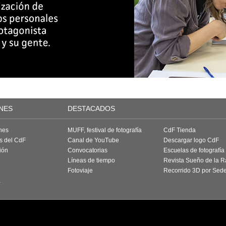
NES
DESTACADOS
nes
MUFF, festival de fotografía
CdF Tienda
as del CdF
Canal de YouTube
Descargar logo CdF
ión
Convocatorias
Escuelas de fotografía
Líneas de tiempo
Revista Sueño de la 
Fotoviaje
Recorrido 3D por Sed
a