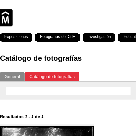
Exposiciones
Fotografías del CdF
Investigación
Educat
Catálogo de fotografías
General
Catálogo de fotografías
Resultados
1
-
1
de
1