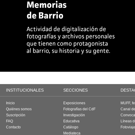
INSTITUCIONALES
SECCIONES
DESTA
Inicio
Exposiciones
MUFF, fes
Quiénes somos
Fotografías del CdF
Canal d
Suscripción
Investigación
Convoca
FAQ
Educativa
Líneas d
Contacto
Catálogo
Fotoviaj
Mediateca