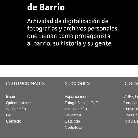
INSTITUCIONALES
SECCIONES
DESTA
Inicio
Exposiciones
MUFF, fes
Quiénes somos
Fotografías del CdF
Canal d
Suscripción
Investigación
Convoca
FAQ
Educativa
Líneas d
Contacto
Catálogo
Fotoviaj
Mediateca