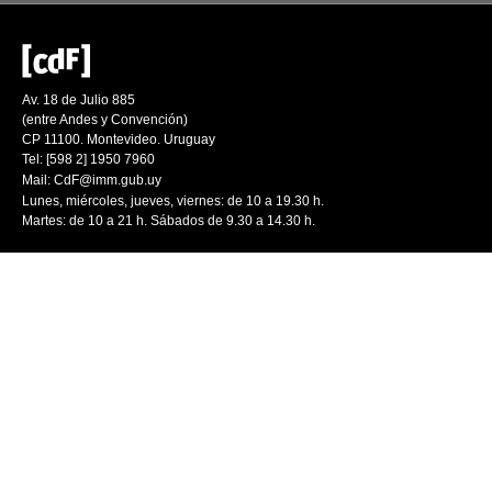
Av. 18 de Julio 885
(entre Andes y Convención)
CP 11100. Montevideo. Uruguay
Tel: [598 2] 1950 7960
Mail:
CdF@imm.gub.uy
Lunes, miércoles, jueves, viernes: de 10 a 19.30 h.
Martes: de 10 a 21 h. Sábados de 9.30 a 14.30 h.