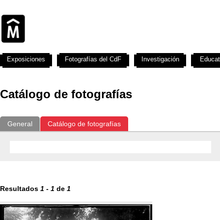
Exposiciones
Fotografías del CdF
Investigación
Educat
Catálogo de fotografías
General
Catálogo de fotografías
Resultados
1
-
1
de
1