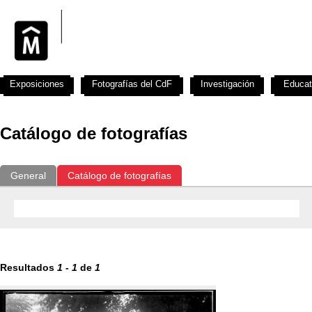
Exposiciones
Fotografías del CdF
Investigación
Educat
Catálogo de fotografías
General
Catálogo de fotografías
Resultados
1
-
1
de
1