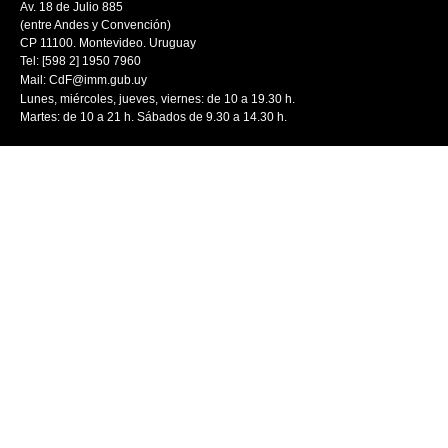
Av. 18 de Julio 885
(entre Andes y Convención)
CP 11100. Montevideo. Uruguay
Tel: [598 2] 1950 7960
Mail:
CdF@imm.gub.uy
Lunes, miércoles, jueves, viernes: de 10 a 19.30 h.
Martes: de 10 a 21 h. Sábados de 9.30 a 14.30 h.