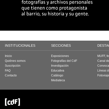
INSTITUCIONALES
SECCIONES
DESTA
Inicio
Exposiciones
MUFF, fes
Quiénes somos
Fotografías del CdF
Canal d
Suscripción
Investigación
Convoca
FAQ
Educativa
Líneas d
Contacto
Catálogo
Fotoviaj
Mediateca