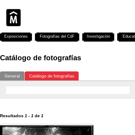
Exposiciones
Fotografías del CdF
Investigación
Educat
Catálogo de fotografías
General
Catálogo de fotografías
Resultados
1
-
1
de
1