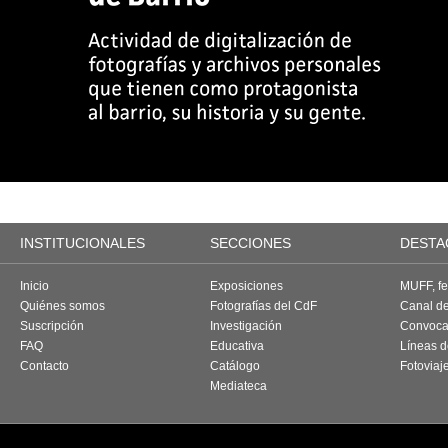
INSTITUCIONALES
SECCIONES
DESTA
Inicio
Exposiciones
MUFF, fes
Quiénes somos
Fotografías del CdF
Canal d
Suscripción
Investigación
Convoca
FAQ
Educativa
Líneas d
Contacto
Catálogo
Fotoviaj
Mediateca