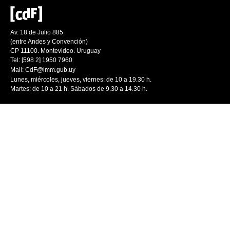
Av. 18 de Julio 885
(entre Andes y Convención)
CP 11100. Montevideo. Uruguay
Tel: [598 2] 1950 7960
Mail:
CdF@imm.gub.uy
Lunes, miércoles, jueves, viernes: de 10 a 19.30 h.
Martes: de 10 a 21 h. Sábados de 9.30 a 14.30 h.