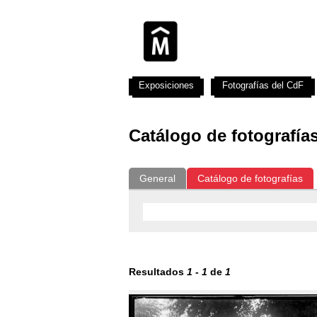
Exposiciones
Fotografías del CdF
Catálogo de fotografía
General
Catálogo de fotografías
Resultados
1
-
1
de
1