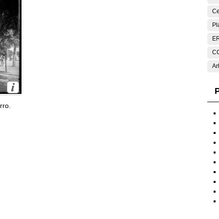
Ce
Pl
E
C
Ar
P
rro.