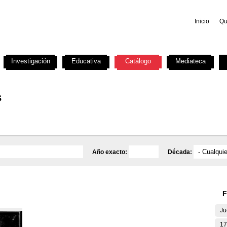
Inicio
Qu
Investigación
Educativa
Catálogo
Mediateca
s
Año exacto:
Década:
F
Ju
17