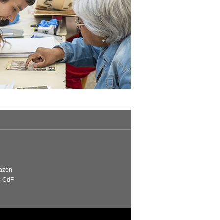
Razón
e CdF