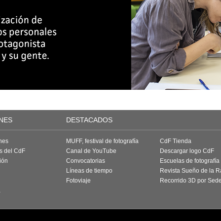
NES
DESTACADOS
nes
MUFF, festival de fotografía
CdF Tienda
as del CdF
Canal de YouTube
Descargar logo CdF
ión
Convocatorias
Escuelas de fotografía
Líneas de tiempo
Revista Sueño de la 
Fotoviaje
Recorrido 3D por Sed
a