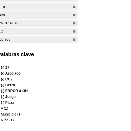
rro
aza
RROR 413H
CZ
bolado
alabras clave
(-)
17
(-)
Arbolado
(-)
CCZ
(-)
Cerro
(-)
ERROR 413H
(-)
Juego
(-)
Plaza
A (1)
Municipio (1)
Niño (1)