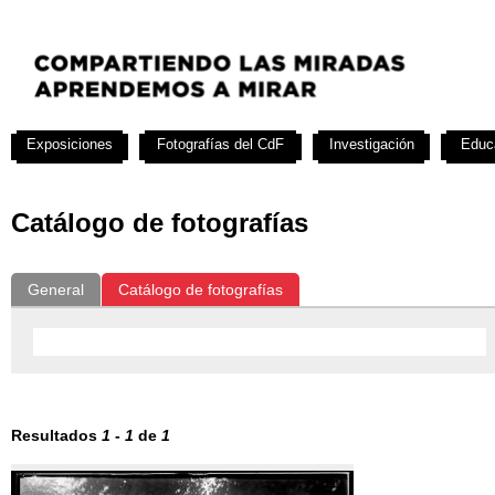
Exposiciones
Fotografías del CdF
Investigación
Educ
Catálogo de fotografías
General
Catálogo de fotografías
Resultados
1
-
1
de
1