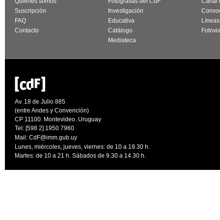
Quiénes somos
Fotografías del CdF
Canal
Suscripción
Investigación
Convoc
FAQ
Educativa
Líneas
Contacto
Catálogo
Fotovi
Mediateca
Av. 18 de Julio 885
(entre Andes y Convención)
CP 11100. Montevideo. Uruguay
Tel: [598 2] 1950 7960
Mail:
CdF@imm.gub.uy
Lunes, miércoles, jueves, viernes: de 10 a 19.30 h.
Martes: de 10 a 21 h. Sábados de 9.30 a 14.30 h.