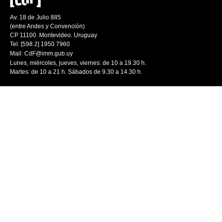
Av. 18 de Julio 885
(entre Andes y Convención)
CP 11100. Montevideo. Uruguay
Tel: [598 2] 1950 7960
Mail:
CdF@imm.gub.uy
Lunes, miércoles, jueves, viernes: de 10 a 19.30 h.
Martes: de 10 a 21 h. Sábados de 9.30 a 14.30 h.