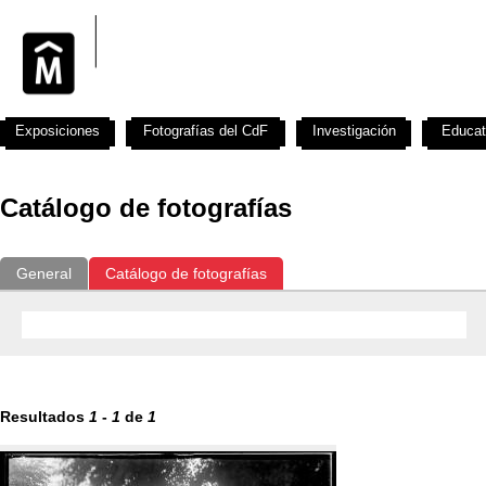
Exposiciones
Fotografías del CdF
Investigación
Educat
Catálogo de fotografías
General
Catálogo de fotografías
Resultados
1
-
1
de
1