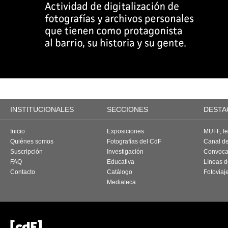
INSTITUCIONALES
SECCIONES
DESTA
Inicio
Exposiciones
MUFF, fes
Quiénes somos
Fotografías del CdF
Canal d
Suscripción
Investigación
Convoca
FAQ
Educativa
Líneas d
Contacto
Catálogo
Fotoviaj
Mediateca