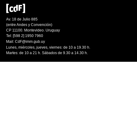
Av. 18 de Julio 885
(entre Andes y Convención)
CP 11100. Montevideo. Uruguay
Tel: [598 2] 1950 7960
Mail:
CdF@imm.gub.uy
Lunes, miércoles, jueves, viernes: de 10 a 19.30 h.
Martes: de 10 a 21 h. Sábados de 9.30 a 14.30 h.