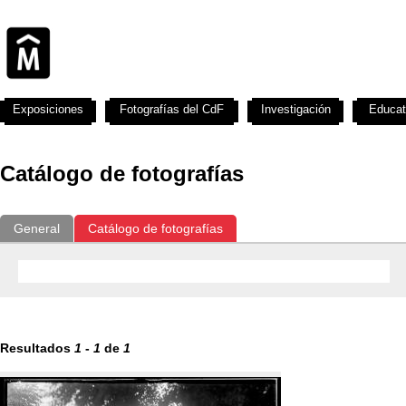
Exposiciones
Fotografías del CdF
Investigación
Educat
Catálogo de fotografías
General
Catálogo de fotografías
Resultados
1
-
1
de
1