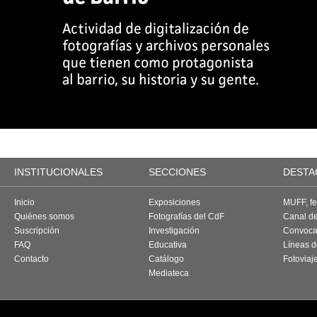
INSTITUCIONALES
SECCIONES
DESTA
Inicio
Exposiciones
MUFF, fes
Quiénes somos
Fotografías del CdF
Canal d
Suscripción
Investigación
Convoca
FAQ
Educativa
Líneas d
Contacto
Catálogo
Fotoviaj
Mediateca