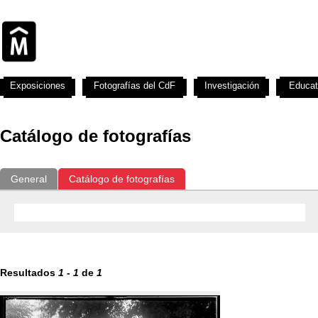
Exposiciones
Fotografías del CdF
Investigación
Educat
Catálogo de fotografías
General
Catálogo de fotografías
Resultados
1
-
1
de
1