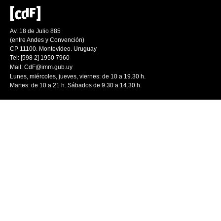
Av. 18 de Julio 885
(entre Andes y Convención)
CP 11100. Montevideo. Uruguay
Tel: [598 2] 1950 7960
Mail:
CdF@imm.gub.uy
Lunes, miércoles, jueves, viernes: de 10 a 19.30 h.
Martes: de 10 a 21 h. Sábados de 9.30 a 14.30 h.