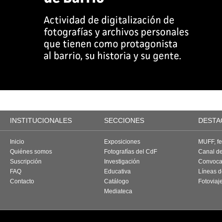
INSTITUCIONALES
SECCIONES
DESTA
Inicio
Exposiciones
MUFF, fes
Quiénes somos
Fotografías del CdF
Canal d
Suscripción
Investigación
Convoca
FAQ
Educativa
Líneas d
Contacto
Catálogo
Fotoviaj
Mediateca