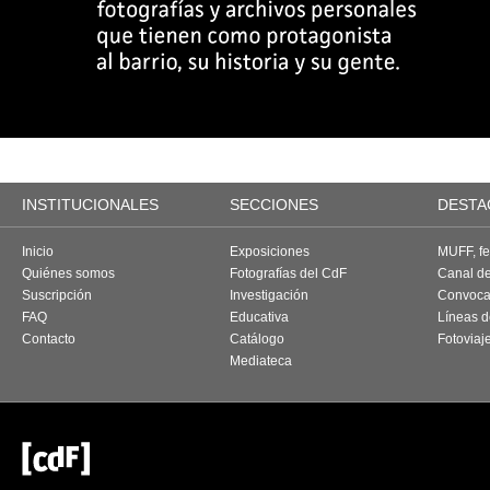
INSTITUCIONALES
SECCIONES
DESTA
Inicio
Exposiciones
MUFF, fes
Quiénes somos
Fotografías del CdF
Canal d
Suscripción
Investigación
Convoca
FAQ
Educativa
Líneas d
Contacto
Catálogo
Fotoviaj
Mediateca