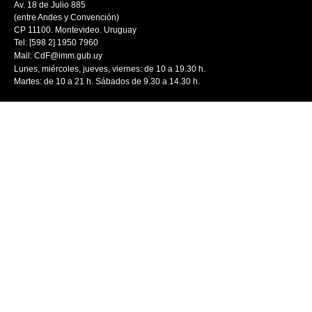
Av. 18 de Julio 885
(entre Andes y Convención)
CP 11100. Montevideo. Uruguay
Tel: [598 2] 1950 7960
Mail:
CdF@imm.gub.uy
Lunes, miércoles, jueves, viernes: de 10 a 19.30 h.
Martes: de 10 a 21 h. Sábados de 9.30 a 14.30 h.