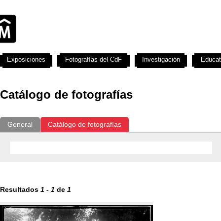
Exposiciones
Fotografías del CdF
Investigación
Educat
Catálogo de fotografías
General
Catálogo de fotografías
Resultados
1
-
1
de
1