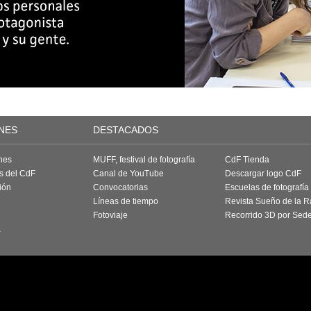
NES
DESTACADOS
nes
MUFF, festival de fotografía
CdF Tienda
as del CdF
Canal de YouTube
Descargar logo CdF
ión
Convocatorias
Escuelas de fotografía
Líneas de tiempo
Revista Sueño de la 
Fotoviaje
Recorrido 3D por Sed
a