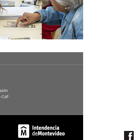
Razón
e CdF