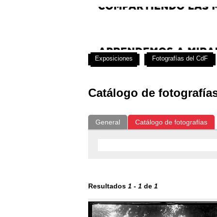
Exposiciones
Fotografías del CdF
Catálogo de fotografía
General
Catálogo de fotografías
Resultados
1
-
1
de
1