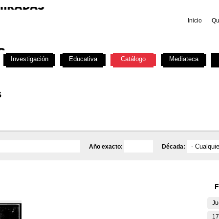
Inicio
Qu
Investigación
Educativa
Catálogo
Mediateca
s
Año exacto:
Década:
F
Ju
17