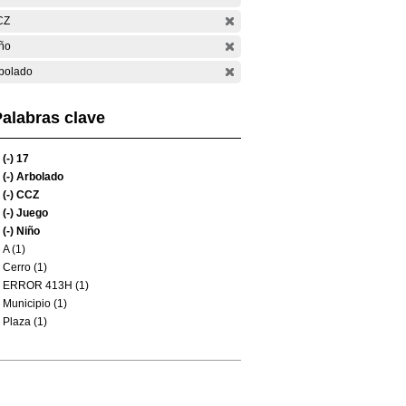
CZ
ño
bolado
alabras clave
(-)
17
(-)
Arbolado
(-)
CCZ
(-)
Juego
(-)
Niño
A (1)
Cerro (1)
ERROR 413H (1)
Municipio (1)
Plaza (1)