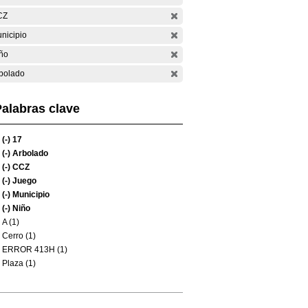
CZ
nicipio
ño
bolado
alabras clave
(-)
17
(-)
Arbolado
(-)
CCZ
(-)
Juego
(-)
Municipio
(-)
Niño
A (1)
Cerro (1)
ERROR 413H (1)
Plaza (1)