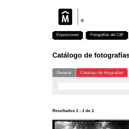
Exposiciones
Fotografías del CdF
Catálogo de fotografía
General
Catálogo de fotografías
Resultados
1
-
1
de
1