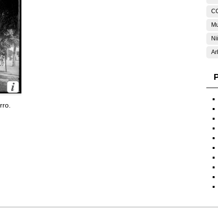
C
Mu
Ni
Ar
P
rro.