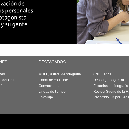
NES
DESTACADOS
nes
MUFF, festival de fotografía
CdF Tienda
as del CdF
Canal de YouTube
Descargar logo CdF
ión
Convocatorias
Escuelas de fotografía
Líneas de tiempo
Revista Sueño de la 
Fotoviaje
Recorrido 3D por Sed
a