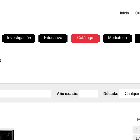
Inicio
Qu
Investigación
Educativa
Catálogo
Mediateca
s
Año exacto:
Década:
F
Ju
17