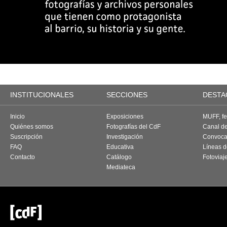
INSTITUCIONALES
SECCIONES
DESTA
Inicio
Exposiciones
MUFF, fes
Quiénes somos
Fotografías del CdF
Canal d
Suscripción
Investigación
Convoca
FAQ
Educativa
Líneas d
Contacto
Catálogo
Fotoviaj
Mediateca