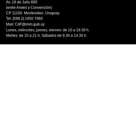
Av. 18 de Julio 885
(entre Andes y Convención)
CP 11100. Montevideo. Uruguay
Tel: [598 2] 1950 7960
Mail:
CdF@imm.gub.uy
Lunes, miércoles, jueves, viernes: de 10 a 19.30 h.
Martes: de 10 a 21 h. Sábados de 9.30 a 14.30 h.