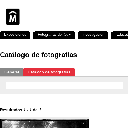
Exposiciones
Fotografías del CdF
Investigación
Educat
Catálogo de fotografías
General
Catálogo de fotografías
Resultados
1
-
1
de
1