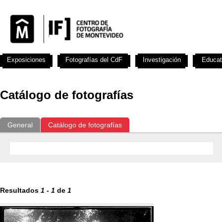
Exposiciones
Fotografías del CdF
Investigación
Educat
Catálogo de fotografías
General
Catálogo de fotografías
Resultados
1
-
1
de
1