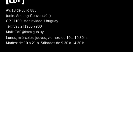
Av. 18 de Julio 885
(entre Andes y Convención)
CP 11100. Montevideo. Uruguay
Tel: [598 2] 1950 7960
Mail:
CdF@imm.gub.uy
Lunes, miércoles, jueves, viernes: de 10 a 19.30 h.
Martes: de 10 a 21 h. Sábados de 9.30 a 14.30 h.