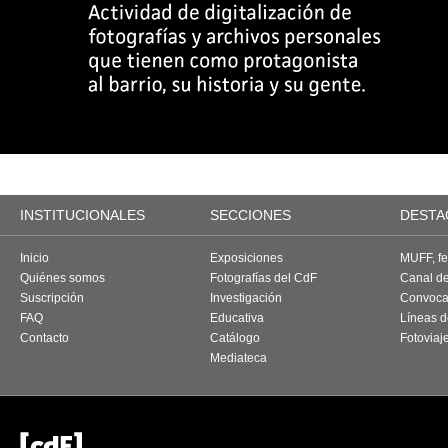
INSTITUCIONALES
SECCIONES
DESTA
Inicio
Exposiciones
MUFF, fes
Quiénes somos
Fotografías del CdF
Canal d
Suscripción
Investigación
Convoca
FAQ
Educativa
Líneas d
Contacto
Catálogo
Fotoviaj
Mediateca