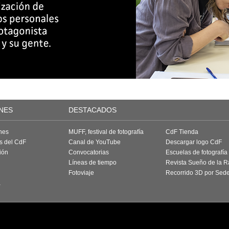
NES
DESTACADOS
nes
MUFF, festival de fotografía
CdF Tienda
as del CdF
Canal de YouTube
Descargar logo CdF
ión
Convocatorias
Escuelas de fotografía
Líneas de tiempo
Revista Sueño de la 
Fotoviaje
Recorrido 3D por Sed
a