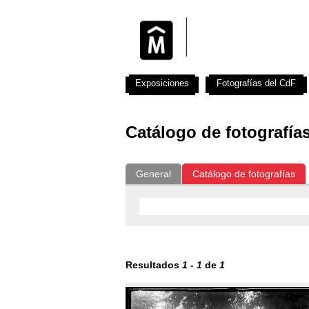
Exposiciones
Fotografías del CdF
Catálogo de fotografía
General
Catálogo de fotografías
Resultados
1
-
1
de
1