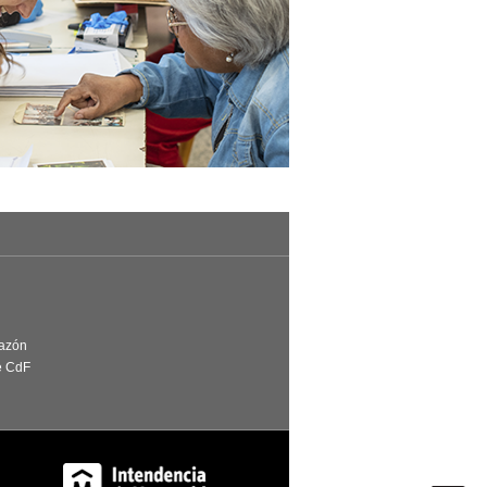
Razón
e CdF