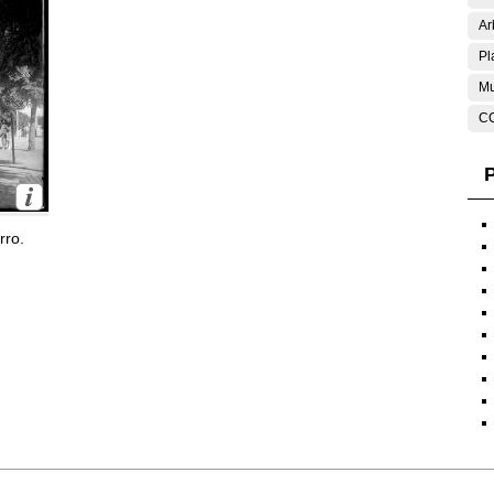
Ar
Pl
Mu
C
P
rro.