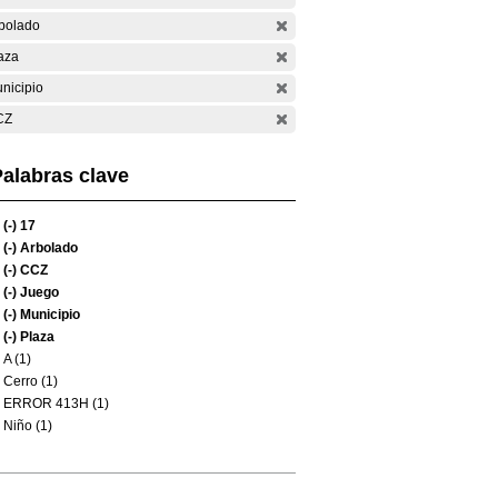
bolado
aza
nicipio
CZ
alabras clave
(-)
17
(-)
Arbolado
(-)
CCZ
(-)
Juego
(-)
Municipio
(-)
Plaza
A (1)
Cerro (1)
ERROR 413H (1)
Niño (1)