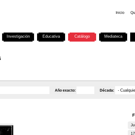
Inicio
Qu
Investigación
Educativa
Catálogo
Mediateca
s
Año exacto:
Década:
F
Ju
17