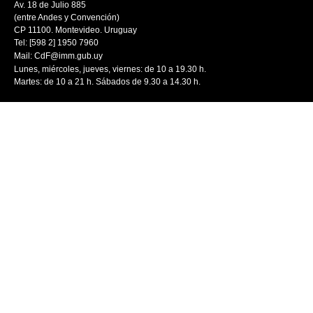
Av. 18 de Julio 885
(entre Andes y Convención)
CP 11100. Montevideo. Uruguay
Tel: [598 2] 1950 7960
Mail:
CdF@imm.gub.uy
Lunes, miércoles, jueves, viernes: de 10 a 19.30 h.
Martes: de 10 a 21 h. Sábados de 9.30 a 14.30 h.