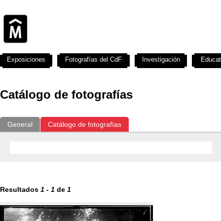
Exposiciones
Fotografías del CdF
Investigación
Educat
Catálogo de fotografías
General
Catálogo de fotografías
Resultados
1
-
1
de
1