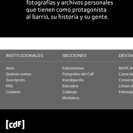
INSTITUCIONALES
SECCIONES
DESTA
Inicio
Exposiciones
MUFF, fes
Quiénes somos
Fotografías del CdF
Canal d
Suscripción
Investigación
Convoca
FAQ
Educativa
Líneas d
Contacto
Catálogo
Fotoviaj
Mediateca