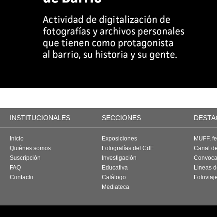
INSTITUCIONALES
SECCIONES
DESTA
Inicio
Exposiciones
MUFF, fes
Quiénes somos
Fotografías del CdF
Canal d
Suscripción
Investigación
Convoca
FAQ
Educativa
Líneas d
Contacto
Catálogo
Fotoviaj
Mediateca