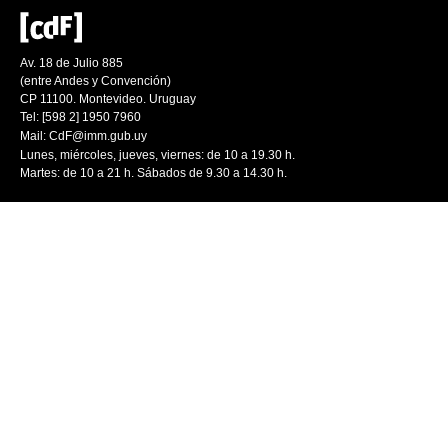
Av. 18 de Julio 885
(entre Andes y Convención)
CP 11100. Montevideo. Uruguay
Tel: [598 2] 1950 7960
Mail:
CdF@imm.gub.uy
Lunes, miércoles, jueves, viernes: de 10 a 19.30 h.
Martes: de 10 a 21 h. Sábados de 9.30 a 14.30 h.