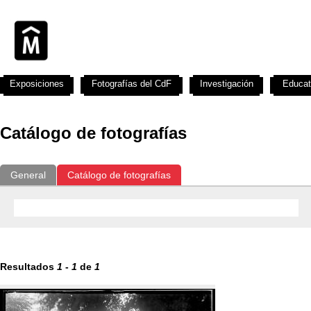
Exposiciones
Fotografías del CdF
Investigación
Educat
Catálogo de fotografías
General
Catálogo de fotografías
Resultados
1
-
1
de
1