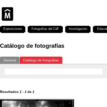
Exposiciones
Fotografías del CdF
Investigación
Educat
Catálogo de fotografías
General
Catálogo de fotografías
Resultados
1
-
1
de
1