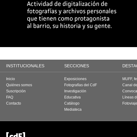
INSTITUCIONALES
SECCIONES
DESTA
Inicio
Exposiciones
MUFF, fes
Quiénes somos
Fotografías del CdF
Canal d
Suscripción
Investigación
Convoca
FAQ
Educativa
Líneas d
Contacto
Catálogo
Fotoviaj
Mediateca