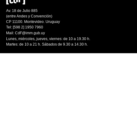
Av. 18 de Julio 885
(entre Andes y Convención)
CP 11100. Montevideo. Uruguay
Tel: [598 2] 1950 7960
Mail:
CdF@imm.gub.uy
Lunes, miércoles, jueves, viernes: de 10 a 19.30 h.
Martes: de 10 a 21 h. Sábados de 9.30 a 14.30 h.