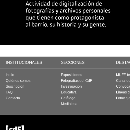
INSTITUCIONALES
SECCIONES
DESTA
Inicio
Exposiciones
MUFF, fes
Quiénes somos
Fotografías del CdF
Canal d
Suscripción
Investigación
Convoca
FAQ
Educativa
Líneas d
Contacto
Catálogo
Fotoviaj
Mediateca