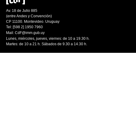
Av. 18 de Julio 885
(entre Andes y Convención)
CP 11100. Montevideo. Uruguay
Tel: [598 2] 1950 7960
Mail:
CdF@imm.gub.uy
Lunes, miércoles, jueves, viernes: de 10 a 19.30 h.
Martes: de 10 a 21 h. Sábados de 9.30 a 14.30 h.