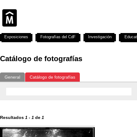
Exposiciones
Fotografías del CdF
Investigación
Educat
Catálogo de fotografías
General
Catálogo de fotografías
Resultados
1
-
1
de
1