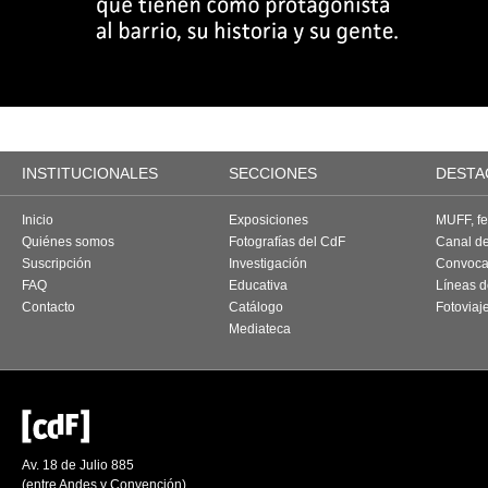
INSTITUCIONALES
SECCIONES
DESTA
Inicio
Exposiciones
MUFF, fes
Quiénes somos
Fotografías del CdF
Canal d
Suscripción
Investigación
Convoca
FAQ
Educativa
Líneas d
Contacto
Catálogo
Fotoviaj
Mediateca
Av. 18 de Julio 885
(entre Andes y Convención)