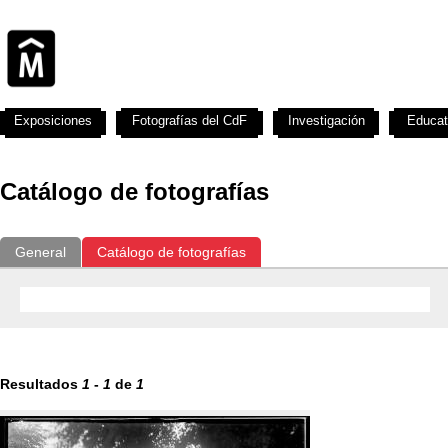
Exposiciones
Fotografías del CdF
Investigación
Educat
Catálogo de fotografías
General
Catálogo de fotografías
Resultados
1
-
1
de
1