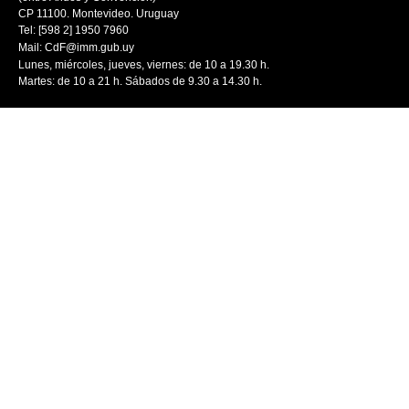
CP 11100. Montevideo. Uruguay
Tel: [598 2] 1950 7960
Mail:
CdF@imm.gub.uy
Lunes, miércoles, jueves, viernes: de 10 a 19.30 h.
Martes: de 10 a 21 h. Sábados de 9.30 a 14.30 h.