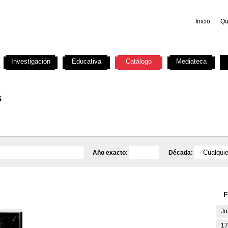
Inicio
Qu
Investigación
Educativa
Catálogo
Mediateca
s
Año exacto:
Década:
F
Ju
17