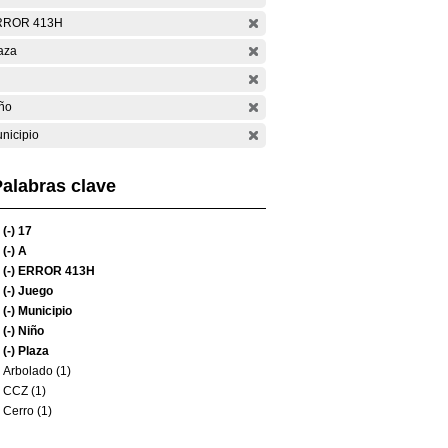
RROR 413H
aza
ño
nicipio
alabras clave
(-)
17
(-)
A
(-)
ERROR 413H
(-)
Juego
(-)
Municipio
(-)
Niño
(-)
Plaza
Arbolado (1)
CCZ (1)
Cerro (1)