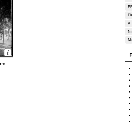
E
Pl
A
Ni
Mu
P
rro.