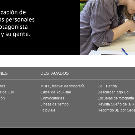
NES
DESTACADOS
nes
MUFF, festival de fotografía
CdF Tienda
as del CdF
Canal de YouTube
Descargar logo CdF
ión
Convocatorias
Escuelas de fotografía
Líneas de tiempo
Revista Sueño de la 
Fotoviaje
Recorrido 3D por Sed
a