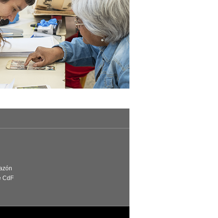
Razón
e CdF