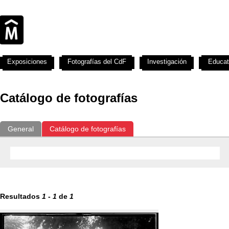
Exposiciones
Fotografías del CdF
Investigación
Educat
Catálogo de fotografías
General
Catálogo de fotografías
Resultados
1
-
1
de
1