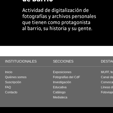
INSTITUCIONALES
SECCIONES
DESTA
Inicio
Exposiciones
MUFF, fes
Quiénes somos
Fotografías del CdF
Canal d
Suscripción
Investigación
Convoca
FAQ
Educativa
Líneas d
Contacto
Catálogo
Fotoviaj
Mediateca