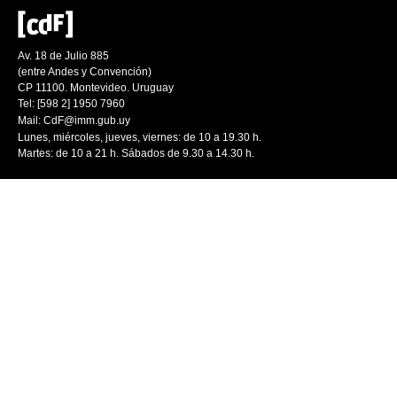
Av. 18 de Julio 885
(entre Andes y Convención)
CP 11100. Montevideo. Uruguay
Tel: [598 2] 1950 7960
Mail:
CdF@imm.gub.uy
Lunes, miércoles, jueves, viernes: de 10 a 19.30 h.
Martes: de 10 a 21 h. Sábados de 9.30 a 14.30 h.