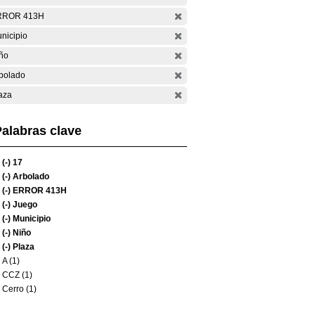
RROR 413H
nicipio
ño
bolado
aza
alabras clave
(-)
17
(-)
Arbolado
(-)
ERROR 413H
(-)
Juego
(-)
Municipio
(-)
Niño
(-)
Plaza
A (1)
CCZ (1)
Cerro (1)