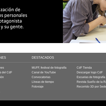
NES
DESTACADOS
nes
MUFF, festival de fotografía
CdF Tienda
as del CdF
Canal de YouTube
Descargar logo CdF
ión
Convocatorias
Escuelas de fotografía
Líneas de tiempo
Revista Sueño de la 
Fotoviaje
Recorrido 3D por Sed
a