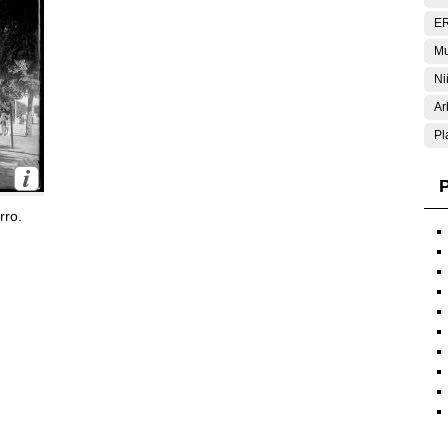
E
Mu
Ni
Ar
Pl
P
rro.