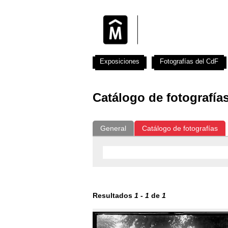
Exposiciones
Fotografías del CdF
Catálogo de fotografía
General
Catálogo de fotografías
Resultados
1
-
1
de
1