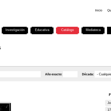
Inicio
Qu
Investigación
Educativa
Catálogo
Mediateca
s
Año exacto:
Década:
F
Ju
17