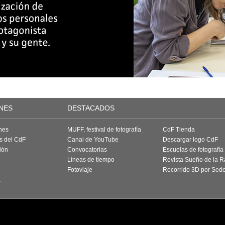
NES
DESTACADOS
nes
MUFF, festival de fotografía
CdF Tienda
as del CdF
Canal de YouTube
Descargar logo CdF
ión
Convocatorias
Escuelas de fotografía
Líneas de tiempo
Revista Sueño de la 
Fotoviaje
Recorrido 3D por Sed
a