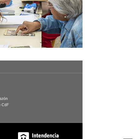
Razón
e CdF