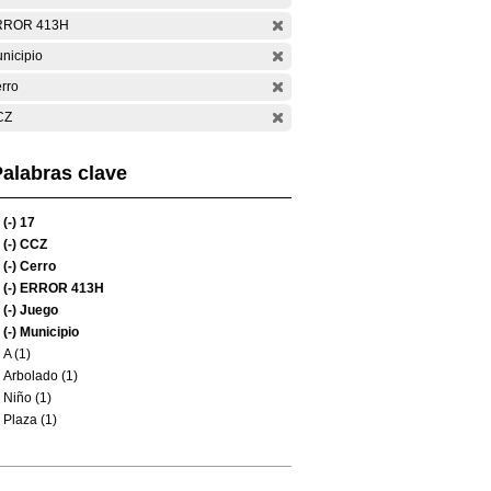
RROR 413H
nicipio
rro
CZ
alabras clave
(-)
17
(-)
CCZ
(-)
Cerro
(-)
ERROR 413H
(-)
Juego
(-)
Municipio
A (1)
Arbolado (1)
Niño (1)
Plaza (1)