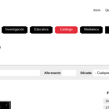
Inicio
Qu
Investigación
Educativa
Catálogo
Mediateca
s
Año exacto:
Década:
F
Ju
17