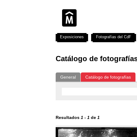
Exposiciones
Fotografías del CdF
Catálogo de fotografía
General
Catálogo de fotografías
Resultados
1
-
1
de
1