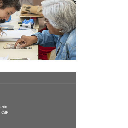
Razón
e CdF