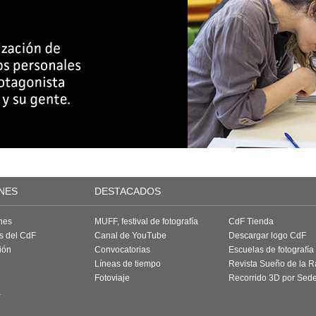
NES
DESTACADOS
nes
MUFF, festival de fotografía
CdF Tienda
as del CdF
Canal de YouTube
Descargar logo CdF
ión
Convocatorias
Escuelas de fotografía
Líneas de tiempo
Revista Sueño de la 
Fotoviaje
Recorrido 3D por Sed
a