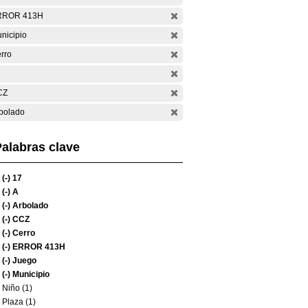
RROR 413H
nicipio
rro
CZ
bolado
alabras clave
(-)
17
(-)
A
(-)
Arbolado
(-)
CCZ
(-)
Cerro
(-)
ERROR 413H
(-)
Juego
(-)
Municipio
Niño (1)
Plaza (1)