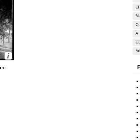
E
Mu
Ce
A
C
Ar
P
rro.