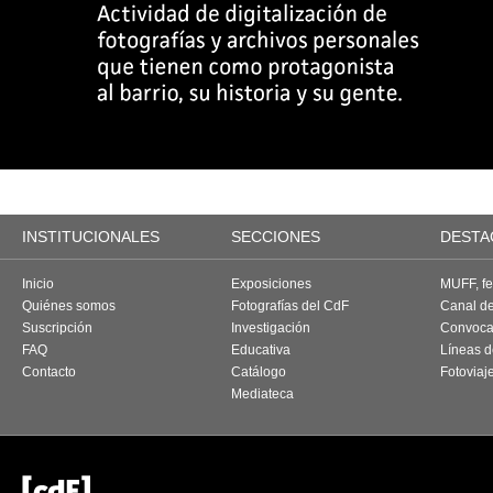
INSTITUCIONALES
SECCIONES
DESTA
Inicio
Exposiciones
MUFF, fes
Quiénes somos
Fotografías del CdF
Canal d
Suscripción
Investigación
Convoca
FAQ
Educativa
Líneas d
Contacto
Catálogo
Fotoviaj
Mediateca