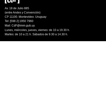
Av. 18 de Julio 885
(entre Andes y Convención)
CP 11100. Montevideo. Uruguay
Tel: [598 2] 1950 7960
Mail:
CdF@imm.gub.uy
Lunes, miércoles, jueves, viernes: de 10 a 19.30 h.
Martes: de 10 a 21 h. Sábados de 9.30 a 14.30 h.