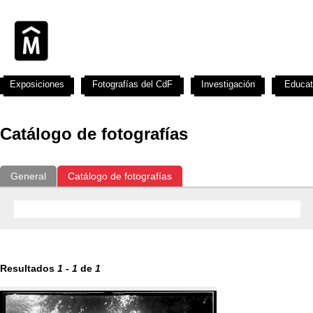
Exposiciones
Fotografías del CdF
Investigación
Educat
Catálogo de fotografías
General
Catálogo de fotografías
Resultados
1
-
1
de
1