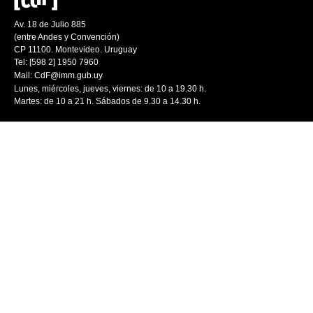
Av. 18 de Julio 885
(entre Andes y Convención)
CP 11100. Montevideo. Uruguay
Tel: [598 2] 1950 7960
Mail:
CdF@imm.gub.uy
Lunes, miércoles, jueves, viernes: de 10 a 19.30 h.
Martes: de 10 a 21 h. Sábados de 9.30 a 14.30 h.