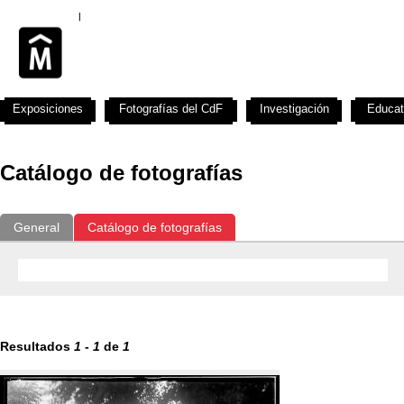
Exposiciones
Fotografías del CdF
Investigación
Educat
Catálogo de fotografías
General
Catálogo de fotografías
Resultados
1
-
1
de
1