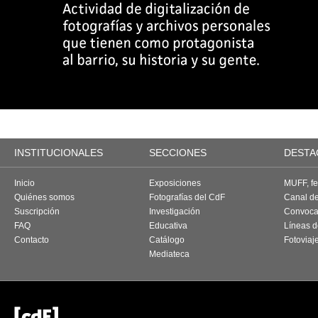
INSTITUCIONALES
SECCIONES
DESTA
Inicio
Exposiciones
MUFF, fes
Quiénes somos
Fotografías del CdF
Canal d
Suscripción
Investigación
Convoca
FAQ
Educativa
Líneas d
Contacto
Catálogo
Fotoviaj
Mediateca