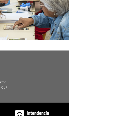
Razón
e CdF