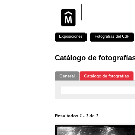
Exposiciones
Fotografías del CdF
Catálogo de fotografía
General
Catálogo de fotografías
Resultados
1
-
1
de
1