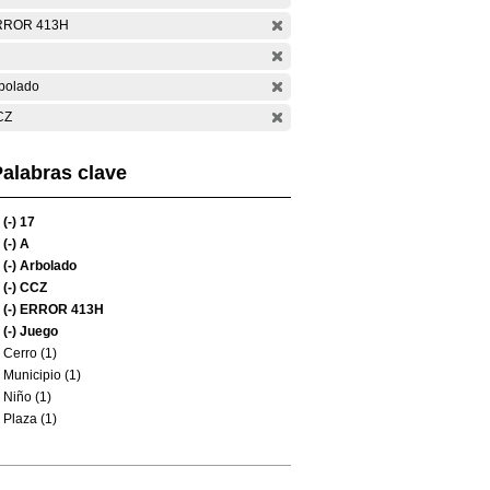
RROR 413H
bolado
CZ
alabras clave
(-)
17
(-)
A
(-)
Arbolado
(-)
CCZ
(-)
ERROR 413H
(-)
Juego
Cerro (1)
Municipio (1)
Niño (1)
Plaza (1)