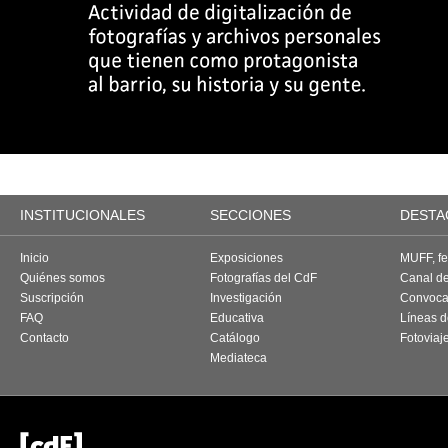
INSTITUCIONALES
SECCIONES
DESTA
Inicio
Exposiciones
MUFF, fes
Quiénes somos
Fotografías del CdF
Canal d
Suscripción
Investigación
Convoca
FAQ
Educativa
Líneas d
Contacto
Catálogo
Fotoviaj
Mediateca