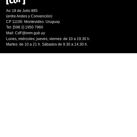
Av. 18 de Julio 885
(entre Andes y Convención)
CP 11100. Montevideo. Uruguay
Tel: [598 2] 1950 7960
Mail:
CdF@imm.gub.uy
Lunes, miércoles, jueves, viernes: de 10 a 19.30 h.
Martes: de 10 a 21 h. Sábados de 9.30 a 14.30 h.