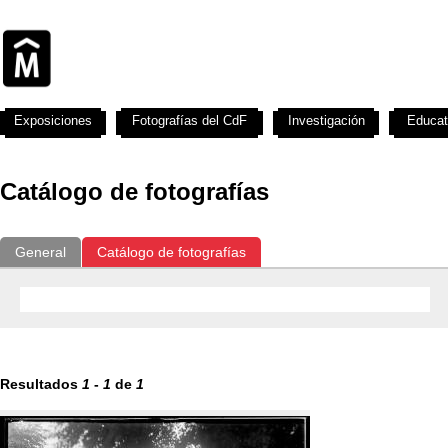
Exposiciones
Fotografías del CdF
Investigación
Educat
Catálogo de fotografías
General
Catálogo de fotografías
Resultados
1
-
1
de
1