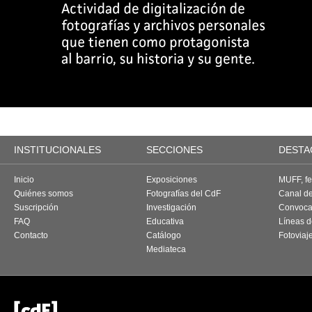
INSTITUCIONALES
SECCIONES
DESTA
Inicio
Exposiciones
MUFF, fes
Quiénes somos
Fotografías del CdF
Canal d
Suscripción
Investigación
Convoca
FAQ
Educativa
Líneas d
Contacto
Catálogo
Fotoviaj
Mediateca