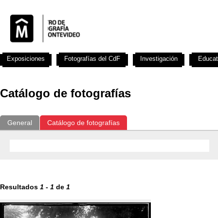
Exposiciones
Fotografías del CdF
Investigación
Educat
Catálogo de fotografías
General
Catálogo de fotografías
Resultados
1
-
1
de
1