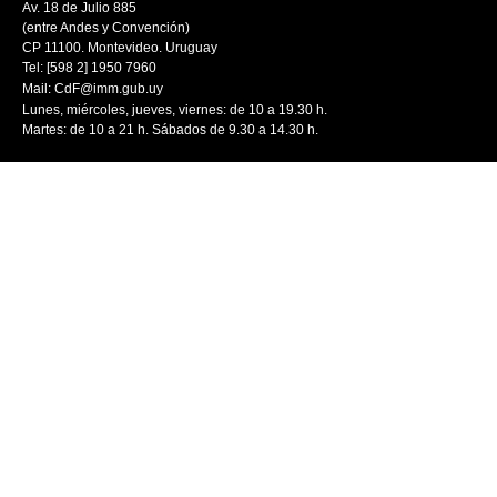
Av. 18 de Julio 885
(entre Andes y Convención)
CP 11100. Montevideo. Uruguay
Tel: [598 2] 1950 7960
Mail:
CdF@imm.gub.uy
Lunes, miércoles, jueves, viernes: de 10 a 19.30 h.
Martes: de 10 a 21 h. Sábados de 9.30 a 14.30 h.