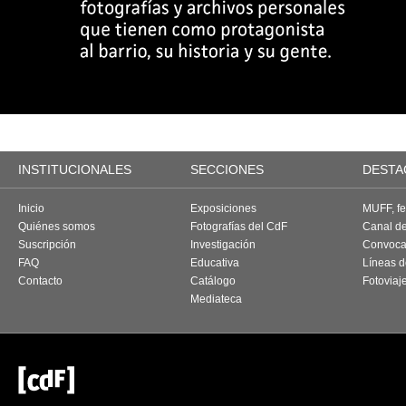
INSTITUCIONALES
SECCIONES
DESTA
Inicio
Exposiciones
MUFF, fes
Quiénes somos
Fotografías del CdF
Canal d
Suscripción
Investigación
Convoca
FAQ
Educativa
Líneas d
Contacto
Catálogo
Fotoviaj
Mediateca