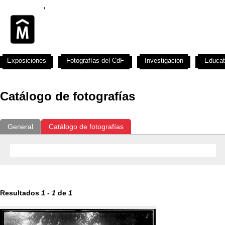
Exposiciones
Fotografías del CdF
Investigación
Educat
Catálogo de fotografías
General
Catálogo de fotografías
Resultados
1
-
1
de
1