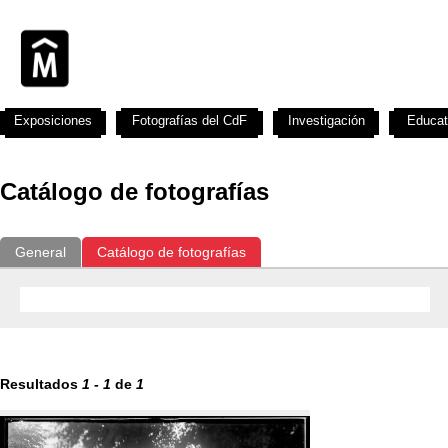
Exposiciones
Fotografías del CdF
Investigación
Educat
Catálogo de fotografías
General
Catálogo de fotografías
Resultados
1
-
1
de
1