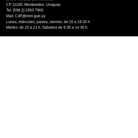
CP 11100. Montevideo. Uruguay
Tel: [598 2] 1950 7960
Mail:
CdF@imm.gub.uy
Lunes, miércoles, jueves, viernes: de 10 a 19.30 h.
Martes: de 10 a 21 h. Sábados de 9.30 a 14.30 h.