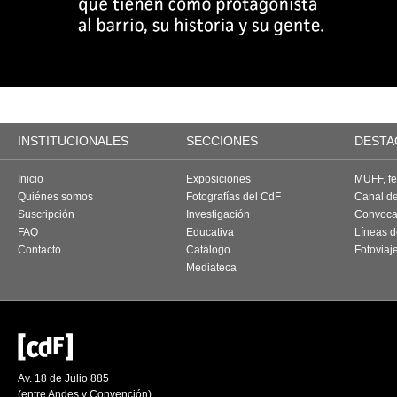
INSTITUCIONALES
SECCIONES
DESTA
Inicio
Exposiciones
MUFF, fes
Quiénes somos
Fotografías del CdF
Canal d
Suscripción
Investigación
Convoca
FAQ
Educativa
Líneas d
Contacto
Catálogo
Fotoviaj
Mediateca
Av. 18 de Julio 885
(entre Andes y Convención)