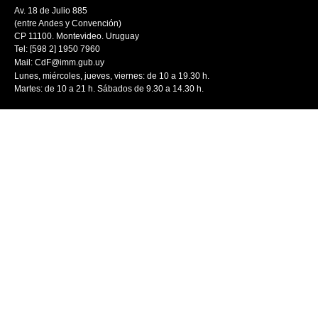
Av. 18 de Julio 885
(entre Andes y Convención)
CP 11100. Montevideo. Uruguay
Tel: [598 2] 1950 7960
Mail:
CdF@imm.gub.uy
Lunes, miércoles, jueves, viernes: de 10 a 19.30 h.
Martes: de 10 a 21 h. Sábados de 9.30 a 14.30 h.