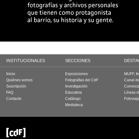
INSTITUCIONALES
SECCIONES
DESTA
Inicio
Exposiciones
MUFF, fes
Quiénes somos
Fotografías del CdF
Canal d
Suscripción
Investigación
Convoca
FAQ
Educativa
Líneas d
Contacto
Catálogo
Fotoviaj
Mediateca