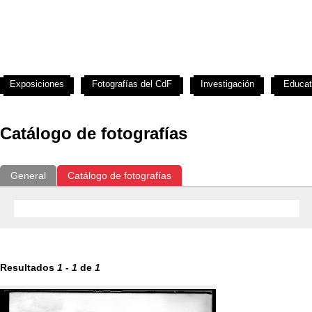
Exposiciones
Fotografías del CdF
Investigación
Educat
Catálogo de fotografías
General
Catálogo de fotografías
Resultados
1
-
1
de
1