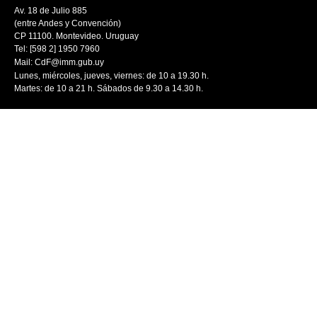
Av. 18 de Julio 885
(entre Andes y Convención)
CP 11100. Montevideo. Uruguay
Tel: [598 2] 1950 7960
Mail:
CdF@imm.gub.uy
Lunes, miércoles, jueves, viernes: de 10 a 19.30 h.
Martes: de 10 a 21 h. Sábados de 9.30 a 14.30 h.