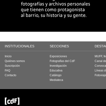
INSTITUCIONALES
SECCIONES
DESTA
Inicio
Exposiciones
MUFF, fes
Quiénes somos
Fotografías del CdF
Canal d
Suscripción
Investigación
Convoca
FAQ
Educativa
Líneas d
Contacto
Catálogo
Fotoviaj
Mediateca