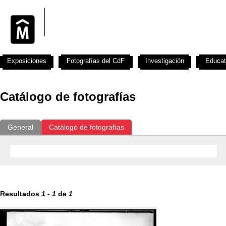
Exposiciones
Fotografías del CdF
Investigación
Educat
Catálogo de fotografías
General
Catálogo de fotografías
Resultados
1
-
1
de
1