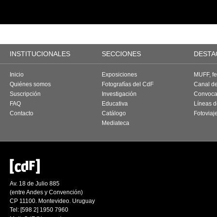
INSTITUCIONALES
SECCIONES
DESTA
Inicio
Exposiciones
MUFF, fes
Quiénes somos
Fotografías del CdF
Canal d
Suscripción
Investigación
Convoca
FAQ
Educativa
Líneas d
Contacto
Catálogo
Fotoviaj
Mediateca
Av. 18 de Julio 885
(entre Andes y Convención)
CP 11100. Montevideo. Uruguay
Tel: [598 2] 1950 7960