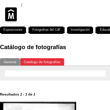
Exposiciones
Fotografías del CdF
Investigación
Educat
Catálogo de fotografías
General
Catálogo de fotografías
Resultados
1
-
1
de
1