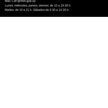
Mail:
CdF@imm.gub.uy
Lunes, miércoles, jueves, viernes: de 10 a 19.30 h.
Martes: de 10 a 21 h. Sábados de 9.30 a 14.30 h.