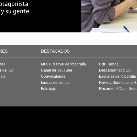
NES
DESTACADOS
nes
MUFF, festival de fotografía
CdF Tienda
as del CdF
Canal de YouTube
Descargar logo CdF
ión
Convocatorias
Escuelas de fotografía
Líneas de tiempo
Revista Sueño de la 
Fotoviaje
Recorrido 3D por Sed
a