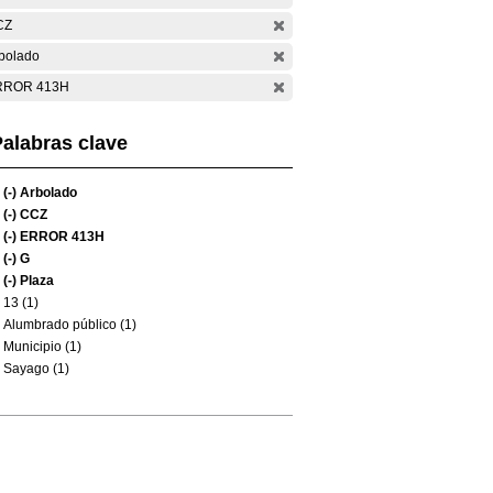
CZ
bolado
RROR 413H
alabras clave
(-)
Arbolado
(-)
CCZ
(-)
ERROR 413H
(-)
G
(-)
Plaza
13 (1)
Alumbrado público (1)
Municipio (1)
Sayago (1)