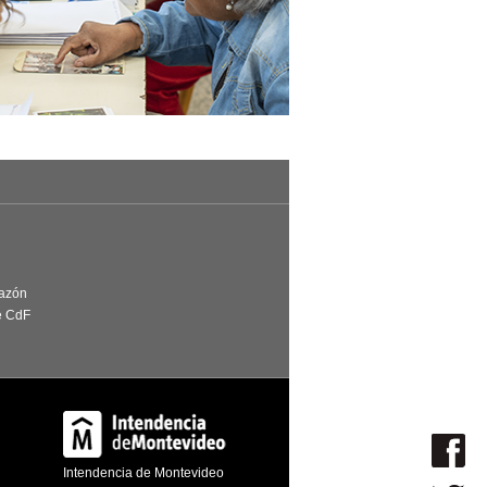
Razón
e CdF
Intendencia de Montevideo