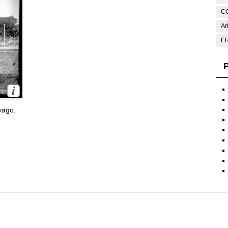
C
Ar
E
P
yago.