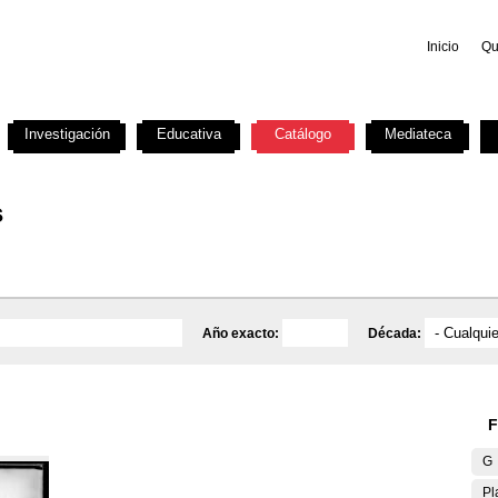
Inicio
Qu
Investigación
Educativa
Catálogo
Mediateca
s
Año exacto:
Década:
F
G
Pl