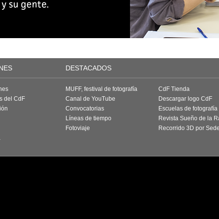
NES
DESTACADOS
nes
MUFF, festival de fotografía
CdF Tienda
as del CdF
Canal de YouTube
Descargar logo CdF
ión
Convocatorias
Escuelas de fotografía
Líneas de tiempo
Revista Sueño de la 
Fotoviaje
Recorrido 3D por Sed
a