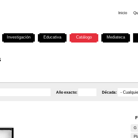
Inicio
Qu
Investigación
Educativa
Catálogo
Mediateca
s
Año exacto:
Década:
F
G
Pl