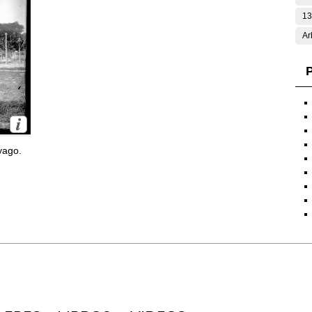
13
Ar
P
yago.