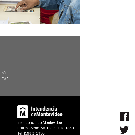
Razón
e CdF
Intendencia de Montevideo
Edificio Sede: Av. 18 de Julio 1360
Tel: [598 2] 1950