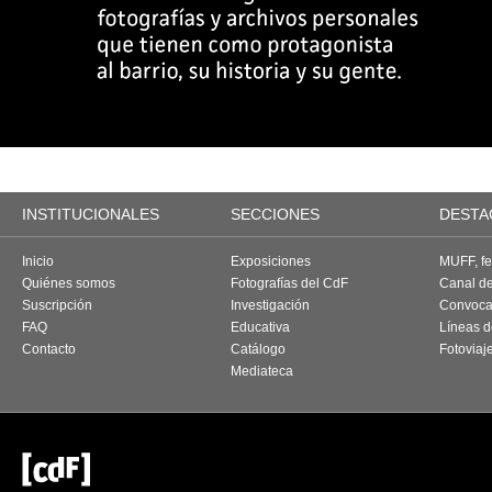
INSTITUCIONALES
SECCIONES
DESTA
Inicio
Exposiciones
MUFF, fes
Quiénes somos
Fotografías del CdF
Canal d
Suscripción
Investigación
Convoca
FAQ
Educativa
Líneas d
Contacto
Catálogo
Fotoviaj
Mediateca