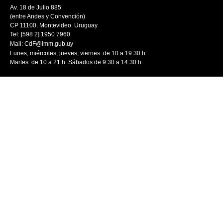
Av. 18 de Julio 885
(entre Andes y Convención)
CP 11100. Montevideo. Uruguay
Tel: [598 2] 1950 7960
Mail:
CdF@imm.gub.uy
Lunes, miércoles, jueves, viernes: de 10 a 19.30 h.
Martes: de 10 a 21 h. Sábados de 9.30 a 14.30 h.