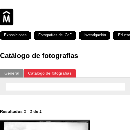
Exposiciones
Fotografías del CdF
Investigación
Educat
Catálogo de fotografías
General
Catálogo de fotografías
Resultados
1
-
1
de
1