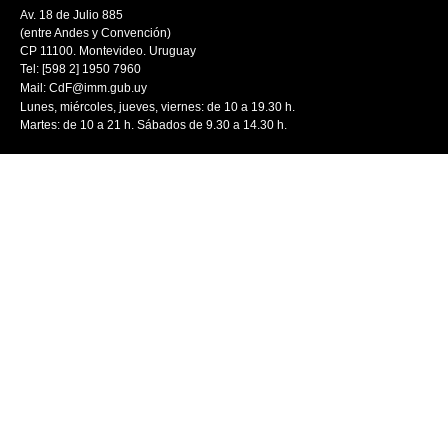
Av. 18 de Julio 885
(entre Andes y Convención)
CP 11100. Montevideo. Uruguay
Tel: [598 2] 1950 7960
Mail:
CdF@imm.gub.uy
Lunes, miércoles, jueves, viernes: de 10 a 19.30 h.
Martes: de 10 a 21 h. Sábados de 9.30 a 14.30 h.