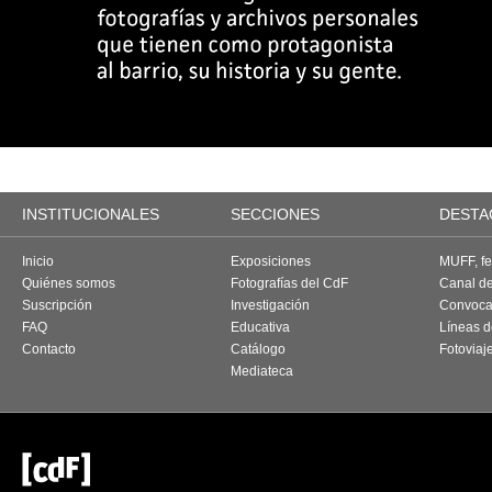
INSTITUCIONALES
SECCIONES
DESTA
Inicio
Exposiciones
MUFF, fes
Quiénes somos
Fotografías del CdF
Canal d
Suscripción
Investigación
Convoca
FAQ
Educativa
Líneas d
Contacto
Catálogo
Fotoviaj
Mediateca