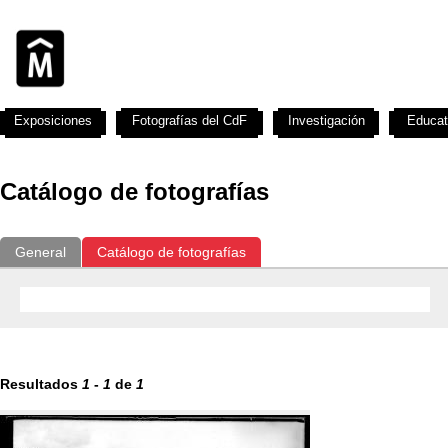
Exposiciones
Fotografías del CdF
Investigación
Educat
Catálogo de fotografías
General
Catálogo de fotografías
Resultados
1
-
1
de
1