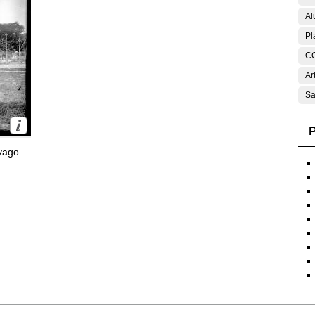
Al
Pl
C
Ar
Sa
P
yago.