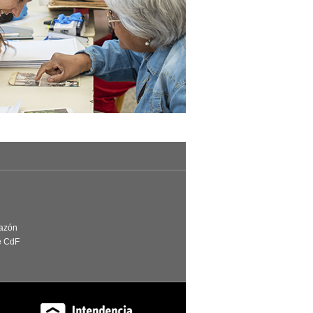
Razón
e CdF