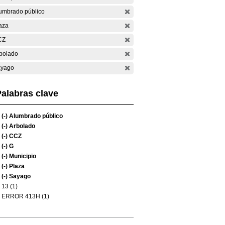
umbrado público
aza
CZ
bolado
yago
alabras clave
(-)
Alumbrado público
(-)
Arbolado
(-)
CCZ
(-)
G
(-)
Municipio
(-)
Plaza
(-)
Sayago
13 (1)
ERROR 413H (1)