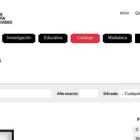
Inicio
Qu
Investigación
Educativa
Catálogo
Mediateca
s
Año exacto:
Década:
F
G
Mu