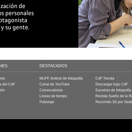
NES
DESTACADOS
nes
MUFF, festival de fotografía
CdF Tienda
as del CdF
Canal de YouTube
Descargar logo CdF
ión
Convocatorias
Escuelas de fotografía
Líneas de tiempo
Revista Sueño de la 
Fotoviaje
Recorrido 3D por Sed
a