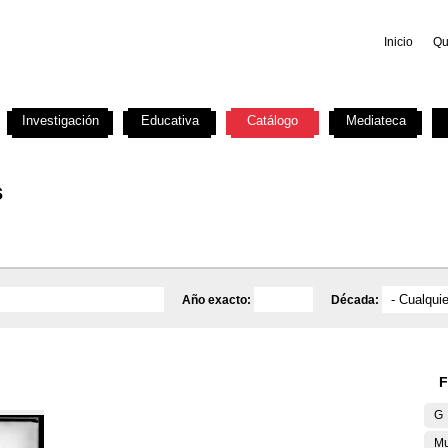
Inicio
Qu
Investigación
Educativa
Catálogo
Mediateca
s
Año exacto:
Década:
F
G
Mu