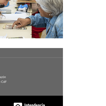
Razón
e CdF