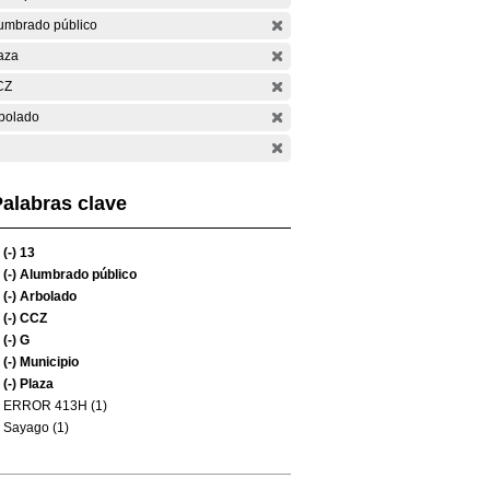
umbrado público
aza
CZ
bolado
alabras clave
(-)
13
(-)
Alumbrado público
(-)
Arbolado
(-)
CCZ
(-)
G
(-)
Municipio
(-)
Plaza
ERROR 413H (1)
Sayago (1)