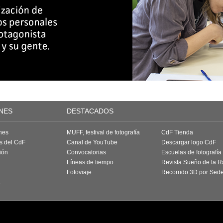
NES
DESTACADOS
nes
MUFF, festival de fotografía
CdF Tienda
as del CdF
Canal de YouTube
Descargar logo CdF
ión
Convocatorias
Escuelas de fotografía
Líneas de tiempo
Revista Sueño de la 
Fotoviaje
Recorrido 3D por Sed
a