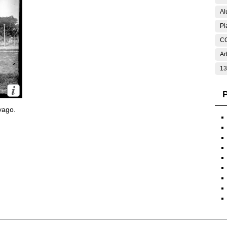
Al
Pl
C
Ar
13
P
yago.