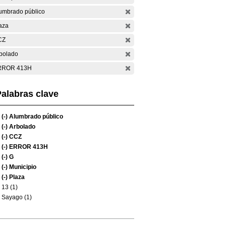
umbrado público
aza
CZ
bolado
RROR 413H
alabras clave
(-)
Alumbrado público
(-)
Arbolado
(-)
CCZ
(-)
ERROR 413H
(-)
G
(-)
Municipio
(-)
Plaza
13 (1)
Sayago (1)