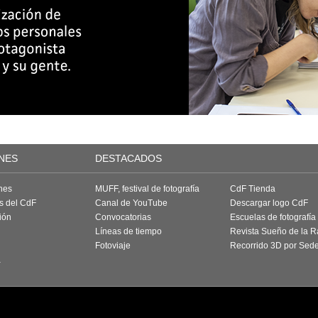
NES
DESTACADOS
nes
MUFF, festival de fotografía
CdF Tienda
as del CdF
Canal de YouTube
Descargar logo CdF
ión
Convocatorias
Escuelas de fotografía
Líneas de tiempo
Revista Sueño de la 
Fotoviaje
Recorrido 3D por Sed
a