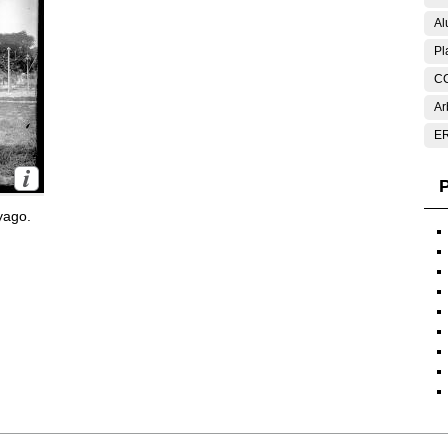
Al
Pl
C
Ar
E
P
yago.