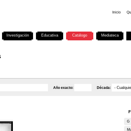
Inicio
Qu
Investigación
Educativa
Catálogo
Mediateca
s
Año exacto:
Década:
F
G
Mu