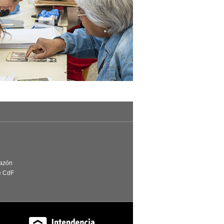
Razón
e CdF